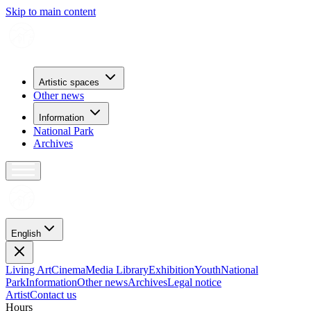
Skip to main content
Artistic spaces
Other news
Information
National Park
Archives
English
Living Art
Cinema
Media Library
Exhibition
Youth
National
Park
Information
Other news
Archives
Legal notice
Artist
Contact us
H
o
u
r
s