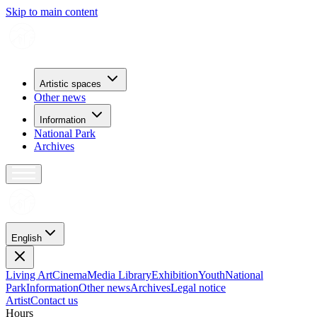
Skip to main content
Artistic spaces
Other news
Information
National Park
Archives
English
Living Art
Cinema
Media Library
Exhibition
Youth
National
Park
Information
Other news
Archives
Legal notice
Artist
Contact us
H
o
u
r
s