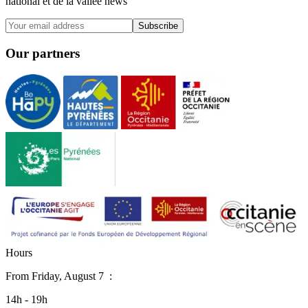
national et de la vallée news
Subscribe
Our partners
H
o
u
r
s
From
Friday, August 7
:
14h - 19h