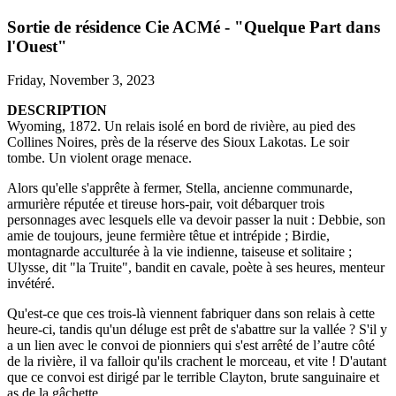
Sortie de résidence Cie ACMé - "Quelque Part dans
l'Ouest"
Friday, November 3, 2023
DESCRIPTION
Wyoming, 1872. Un relais isolé en bord de rivière, au pied des
Collines Noires, près de la réserve des Sioux Lakotas. Le soir
tombe. Un violent orage menace.
Alors qu'elle s'apprête à fermer, Stella, ancienne communarde,
armurière réputée et tireuse hors-pair, voit débarquer trois
personnages avec lesquels elle va devoir passer la nuit : Debbie, son
amie de toujours, jeune fermière têtue et intrépide ; Birdie,
montagnarde acculturée à la vie indienne, taiseuse et solitaire ;
Ulysse, dit "la Truite", bandit en cavale, poète à ses heures, menteur
invétéré.
Qu'est-ce que ces trois-là viennent fabriquer dans son relais à cette
heure-ci, tandis qu'un déluge est prêt de s'abattre sur la vallée ? S'il y
a un lien avec le convoi de pionniers qui s'est arrêté de l’autre côté
de la rivière, il va falloir qu'ils crachent le morceau, et vite ! D'autant
que ce convoi est dirigé par le terrible Clayton, brute sanguinaire et
as de la gâchette...