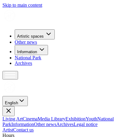
Skip to main content
Artistic spaces
Other news
Information
National Park
Archives
English
Living Art
Cinema
Media Library
Exhibition
Youth
National
Park
Information
Other news
Archives
Legal notice
Artist
Contact us
H
o
u
r
s