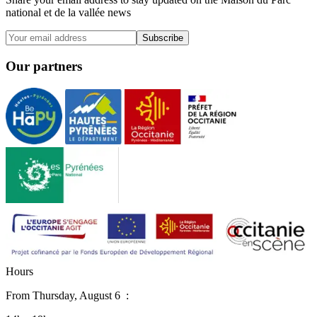
national et de la vallée news
Subscribe
Our partners
H
o
u
r
s
From
Thursday, August 6
: