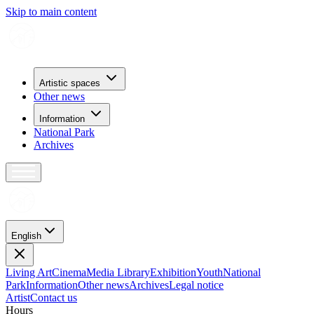
Skip to main content
Artistic spaces
Other news
Information
National Park
Archives
English
Living Art
Cinema
Media Library
Exhibition
Youth
National
Park
Information
Other news
Archives
Legal notice
Artist
Contact us
H
o
u
r
s