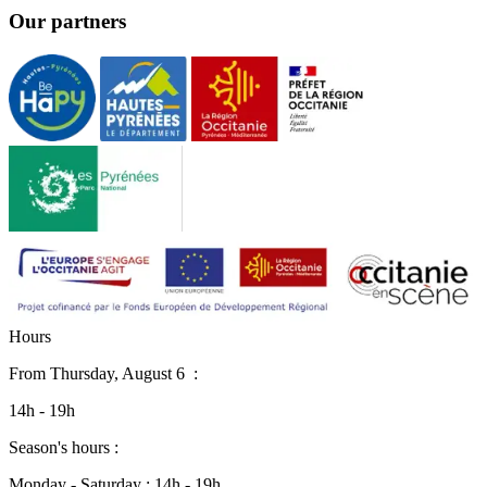
Our partners
H
o
u
r
s
From
Thursday, August 6
:
14h - 19h
Season's hours :
Monday - Saturday : 14h - 19h