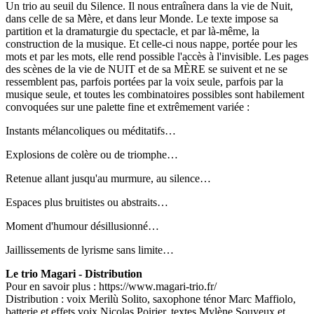
Un trio au seuil du Silence. Il nous entraînera dans la vie de Nuit,
dans celle de sa Mère, et dans leur Monde. Le texte impose sa
partition et la dramaturgie du spectacle, et par là-même, la
construction de la musique. Et celle-ci nous nappe, portée pour les
mots et par les mots, elle rend possible l'accès à l'invisible. Les pages
des scènes de la vie de NUIT et de sa MÈRE se suivent et ne se
ressemblent pas, parfois portées par la voix seule, parfois par la
musique seule, et toutes les combinatoires possibles sont habilement
convoquées sur une palette fine et extrêmement variée :
Instants mélancoliques ou méditatifs…
Explosions de colère ou de triomphe…
Retenue allant jusqu'au murmure, au silence…
Espaces plus bruitistes ou abstraits…
Moment d'humour désillusionné…
Jaillissements de lyrisme sans limite…
Le trio Magari - Distribution
Pour en savoir plus : https://www.magari-trio.fr/
Distribution : voix Merilù Solito, saxophone ténor Marc Maffiolo,
batterie et effets voix Nicolas Poirier, textes Mylène Souyeux et