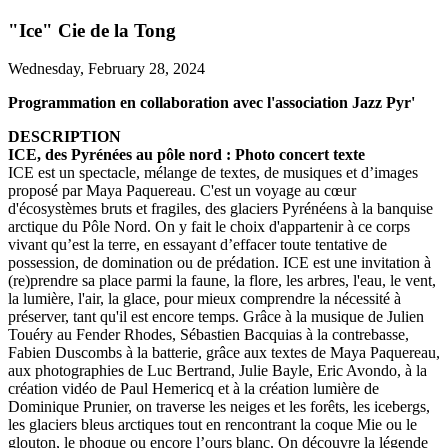
"Ice" Cie de la Tong
Wednesday, February 28, 2024
Programmation en collaboration avec l'association Jazz Pyr'
DESCRIPTION
ICE, des Pyrénées au pôle nord : Photo concert texte
ICE est un spectacle, mélange de textes, de musiques et d’images
proposé par Maya Paquereau. C'est un voyage au cœur
d'écosystèmes bruts et fragiles, des glaciers Pyrénéens à la banquise
arctique du Pôle Nord. On y fait le choix d'appartenir à ce corps
vivant qu’est la terre, en essayant d’effacer toute tentative de
possession, de domination ou de prédation. ICE est une invitation à
(re)prendre sa place parmi la faune, la flore, les arbres, l'eau, le vent,
la lumière, l'air, la glace, pour mieux comprendre la nécessité à
préserver, tant qu'il est encore temps. Grâce à la musique de Julien
Touéry au Fender Rhodes, Sébastien Bacquias à la contrebasse,
Fabien Duscombs à la batterie, grâce aux textes de Maya Paquereau,
aux photographies de Luc Bertrand, Julie Bayle, Eric Avondo, à la
création vidéo de Paul Hemericq et à la création lumière de
Dominique Prunier, on traverse les neiges et les forêts, les icebergs,
les glaciers bleus arctiques tout en rencontrant la coque Mie ou le
glouton, le phoque ou encore l’ours blanc. On découvre la légende