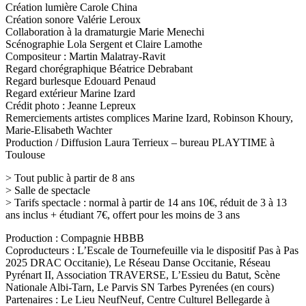
Création lumière Carole China
Création sonore Valérie Leroux
Collaboration à la dramaturgie Marie Menechi
Scénographie Lola Sergent et Claire Lamothe
Compositeur : Martin Malatray-Ravit
Regard chorégraphique Béatrice Debrabant
Regard burlesque Edouard Penaud
Regard extérieur Marine Izard
Crédit photo : Jeanne Lepreux
Remerciements artistes complices Marine Izard, Robinson Khoury,
Marie-Elisabeth Wachter
Production / Diffusion Laura Terrieux – bureau PLAYTIME à
Toulouse
> Tout public à partir de 8 ans
> Salle de spectacle
> Tarifs spectacle : normal à partir de 14 ans 10€, réduit de 3 à 13
ans inclus + étudiant 7€, offert pour les moins de 3 ans
Production : Compagnie HBBB
Coproducteurs : L’Escale de Tournefeuille via le dispositif Pas à Pas
2025 DRAC Occitanie), Le Réseau Danse Occitanie, Réseau
Pyrénart II, Association TRAVERSE, L’Essieu du Batut, Scène
Nationale Albi-Tarn, Le Parvis SN Tarbes Pyrenées (en cours)
Partenaires : Le Lieu NeufNeuf, Centre Culturel Bellegarde à