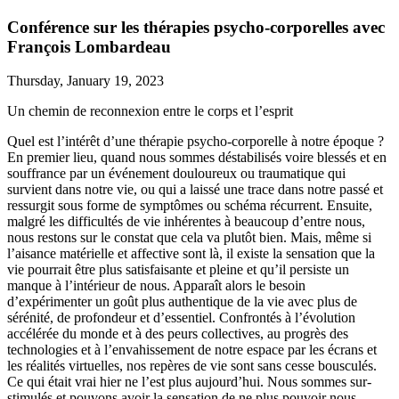
Conférence sur les thérapies psycho-corporelles avec
François Lombardeau
Thursday, January 19, 2023
Un chemin de reconnexion entre le corps et l’esprit
Quel est l’intérêt d’une thérapie psycho-corporelle à notre époque ?
En premier lieu, quand nous sommes déstabilisés voire blessés et en
souffrance par un événement douloureux ou traumatique qui
survient dans notre vie, ou qui a laissé une trace dans notre passé et
ressurgit sous forme de symptômes ou schéma récurrent. Ensuite,
malgré les difficultés de vie inhérentes à beaucoup d’entre nous,
nous restons sur le constat que cela va plutôt bien. Mais, même si
l’aisance matérielle et affective sont là, il existe la sensation que la
vie pourrait être plus satisfaisante et pleine et qu’il persiste un
manque à l’intérieur de nous. Apparaît alors le besoin
d’expérimenter un goût plus authentique de la vie avec plus de
sérénité, de profondeur et d’essentiel. Confrontés à l’évolution
accélérée du monde et à des peurs collectives, au progrès des
technologies et à l’envahissement de notre espace par les écrans et
les réalités virtuelles, nos repères de vie sont sans cesse bousculés.
Ce qui était vrai hier ne l’est plus aujourd’hui. Nous sommes sur-
stimulés et pouvons avoir la sensation de ne plus pouvoir nous