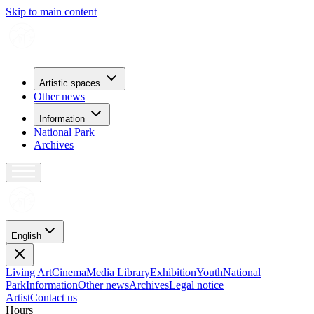
Skip to main content
Artistic spaces
Other news
Information
National Park
Archives
English
Living Art
Cinema
Media Library
Exhibition
Youth
National
Park
Information
Other news
Archives
Legal notice
Artist
Contact us
H
o
u
r
s