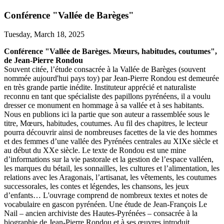
Conférence "Vallée de Barèges"
Tuesday, March 18, 2025
Conférence "Vallée de Barèges. Mœurs, habitudes, coutumes",
de Jean-Pierre Rondou
Souvent citée, l’étude consacrée à la Vallée de Barèges (souvent
nommée aujourd'hui pays toy) par Jean-Pierre Rondou est demeurée
en très grande partie inédite. Instituteur apprécié et naturaliste
reconnu en tant que spécialiste des papillons pyrénéens, il a voulu
dresser ce monument en hommage à sa vallée et à ses habitants.
Nous en publions ici la partie que son auteur a rassemblée sous le
titre, Mœurs, habitudes, coutumes. Au fil des chapitres, le lecteur
pourra découvrir ainsi de nombreuses facettes de la vie des hommes
et des femmes d’une vallée des Pyrénées centrales au XIXe siècle et
au début du XXe siècle. Le texte de Rondou est une mine
d’informations sur la vie pastorale et la gestion de l’espace valléen,
les marques du bétail, les sonnailles, les cultures et l’alimentation, les
relations avec les Aragonais, l’artisanat, les vêtements, les coutumes
successorales, les contes et légendes, les chansons, les jeux
d’enfants… L'ouvrage comprend de nombreux textes et notes de
vocabulaire en gascon pyrénéen. Une étude de Jean-François Le
Nail – ancien archiviste des Hautes-Pyrénées – consacrée à la
biographie de Jean-Pierre Rondou et à ses œuvres introduit