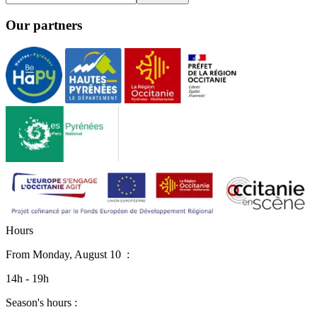
Our partners
H
o
u
r
s
From
Monday, August 10
:
14h - 19h
Season's hours :