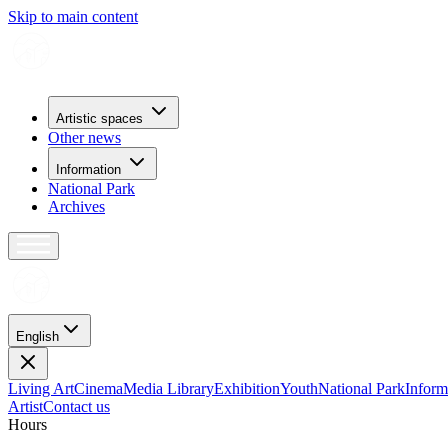
Skip to main content
Artistic spaces
Other news
Information
National Park
Archives
English
Living Art
Cinema
Media Library
Exhibition
Youth
National Park
Inform
Artist
Contact us
H
o
u
r
s