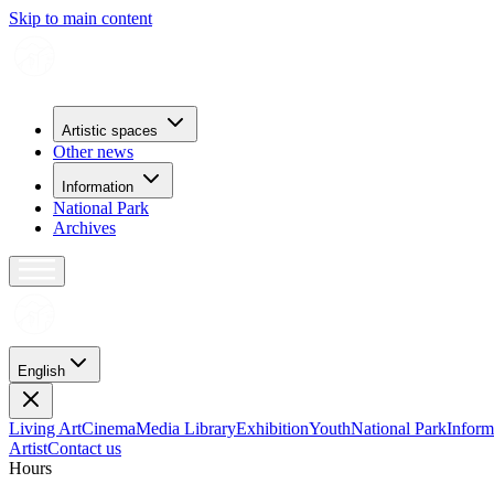
Skip to main content
Artistic spaces
Other news
Information
National Park
Archives
English
Living Art
Cinema
Media Library
Exhibition
Youth
National Park
Inform
Artist
Contact us
H
o
u
r
s