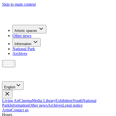
Skip to main content
Artistic spaces
Other news
Information
National Park
Archives
English
Living Art
Cinema
Media Library
Exhibition
Youth
National
Park
Information
Other news
Archives
Legal notice
Artist
Contact us
H
o
u
r
s