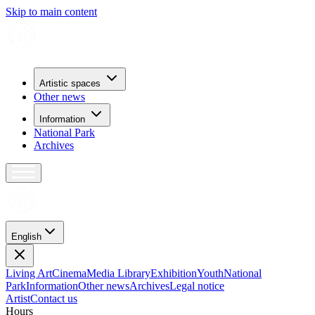
Skip to main content
Artistic spaces
Other news
Information
National Park
Archives
English
Living Art
Cinema
Media Library
Exhibition
Youth
National
Park
Information
Other news
Archives
Legal notice
Artist
Contact us
H
o
u
r
s