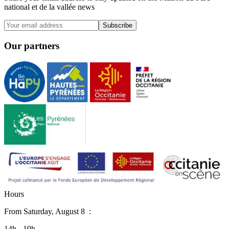
national et de la vallée news
Subscribe
Our partners
H
o
u
r
s
From
Saturday, August 8
:
14h - 19h