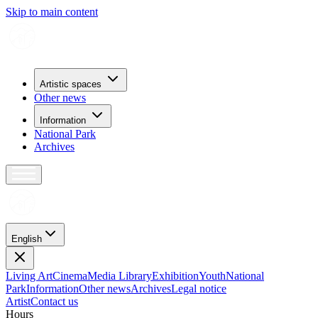
Skip to main content
Artistic spaces
Other news
Information
National Park
Archives
English
Living Art
Cinema
Media Library
Exhibition
Youth
National
Park
Information
Other news
Archives
Legal notice
Artist
Contact us
H
o
u
r
s