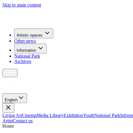
Skip to main content
Artistic spaces
Other news
Information
National Park
Archives
English
Living Art
Cinema
Media Library
Exhibition
Youth
National Park
Inform
Artist
Contact us
H
o
u
r
s