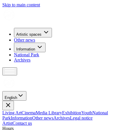
Skip to main content
Artistic spaces
Other news
Information
National Park
Archives
English
Living Art
Cinema
Media Library
Exhibition
Youth
National
Park
Information
Other news
Archives
Legal notice
Artist
Contact us
H
o
u
r
s