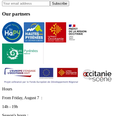
Subscribe
Our partners
H
o
u
r
s
From
Friday, August 7
:
14h - 19h
Season's hours :