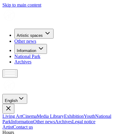
Skip to main content
Artistic spaces
Other news
Information
National Park
Archives
English
Living Art
Cinema
Media Library
Exhibition
Youth
National
Park
Information
Other news
Archives
Legal notice
Artist
Contact us
H
o
u
r
s