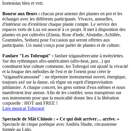
hortensias bleu et vert.
Bourse aux fleurs :
chacun peut amener des plantes en pot et les
échanger avec les différents participants. Vivaces, annuelles,
d'intérieur ou d'extérieur chaque plante compte. Le service des
espaces verts de Luz est associé à ce projet. Il met à disposition des
plantes en pot cultivées (Zinnia, Rose d'inde, Absinthe, Achillée,
Graminées, Sedum) pour l'occasion qui seront offertes aux
participants. Un stand conçu pour parler de plantes et de culture.
Fanfare "Les Tobrogoï" :
fanfare tziganafreecaine à mobylettes.
Sur des rythmiques afro-américaines (afro-beat, jazz...) qui
constituent leur culture commune, les Tobrogoï ont ajouté la vivacité
et la fougue des mélodies de l'est et de l'orient pour créer le
"tziganafricansound" : un répertoire instrumental ouvert, énergique,
toujours axé sur la danse, où règne un esprit d'improvisation
jubilatoire. A chaque concert, les gens sortent d'eux-mêmes et nous
manifestent leur amour. Afin de les combler, nous transpirons sur
nos instruments pour que la musicalité donne lieu à la libération
corporelle : HOT and FREE !
Lien musical Tobrogoï
Spectacle de Mât Chinois : « Ce qui doit arriver… arrive. »
Spectacle de cirque poétique avec Andréa Shulte, circassienne
formée au Lido.