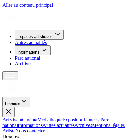
Aller au contenu principal
Espaces artistiques
Autres actualités
Informations
Parc national
Archives
Français
Art vivant
Cinéma
Médiathèque
Exposition
Jeunesse
Parc
national
Informations
Autres actualités
Archives
Mentions légales
Artiste
Nous contacter
H
o
r
a
i
r
e
s