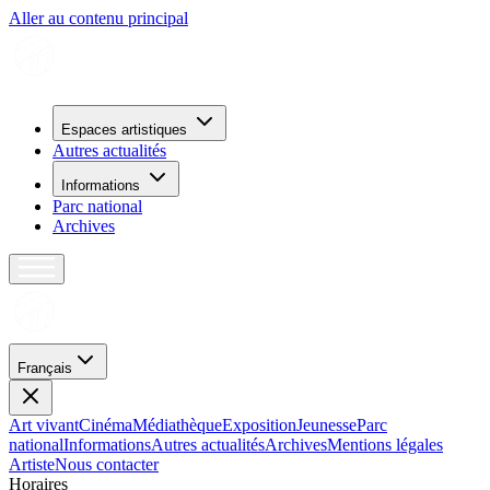
Aller au contenu principal
Espaces artistiques
Autres actualités
Informations
Parc national
Archives
Français
Art vivant
Cinéma
Médiathèque
Exposition
Jeunesse
Parc
national
Informations
Autres actualités
Archives
Mentions légales
Artiste
Nous contacter
H
o
r
a
i
r
e
s