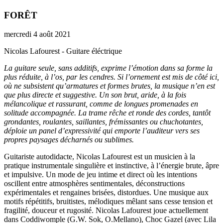
FORÊT
mercredi 4 août 2021
Nicolas Lafourest - Guitare éléctrique
La guitare seule, sans additifs, exprime l’émotion dans sa forme la
plus réduite, à l’os, par les cendres. Si l’ornement est mis de côté ici,
où ne subsistent qu’armatures et formes brutes, la musique n’en est
que plus directe et suggestive. Un son brut, aride, à la fois
mélancolique et rassurant, comme de longues promenades en
solitude accompagnée. La trame rêche et ronde des cordes, tantôt
grondantes, roulantes, saillantes, frémissantes ou chuchotantes,
déploie un panel d’expressivité qui emporte l’auditeur vers ses
propres paysages décharnés ou sublimes.
Guitariste autodidacte, Nicolas Lafourest est un musicien à la
pratique instrumentale singulière et instinctive, à l’énergie brute, âpre
et impulsive. Un mode de jeu intime et direct où les intentions
oscillent entre atmosphères sentimentales, déconstructions
expérimentales et rengaines brisées, distordues. Une musique aux
motifs répétitifs, bruitistes, mélodiques mêlant sans cesse tension et
fragilité, douceur et rugosité. Nicolas Lafourest joue actuellement
dans Coddiwomple (G.W. Sok, O.Mellano), Choc Gazel (avec Lila