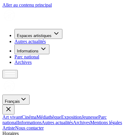
Aller au contenu principal
Espaces artistiques
Autres actualités
Informations
Parc national
Archives
Français
Art vivant
Cinéma
Médiathèque
Exposition
Jeunesse
Parc
national
Informations
Autres actualités
Archives
Mentions légales
Artiste
Nous contacter
H
o
r
a
i
r
e
s