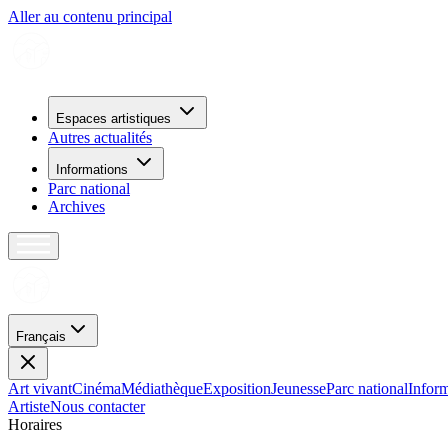
Aller au contenu principal
Espaces artistiques
Autres actualités
Informations
Parc national
Archives
Français
Art vivant
Cinéma
Médiathèque
Exposition
Jeunesse
Parc national
Inform
Artiste
Nous contacter
H
o
r
a
i
r
e
s