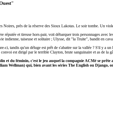
'Ouest"
es Noires, près de la réserve des Sioux Lakotas. Le soir tombe. Un vio
e réputée et tireuse hors-pair, voit débarquer trois personnages avec les
ie indienne, taiseuse et solitaire ; Ulysse, dit "la Truite", bandit en cav
e-ci, tandis qu'un déluge est prêt de s'abattre sur la vallée ? S'il y a un 
e convoi est dirigé par le terrible Clayton, brute sanguinaire et as de la gâ
lin et du féminin, c'est le jeu auquel la compagnie ACMé se prête a
iam Wellman) qui, bien avant les séries The English ou Django, on