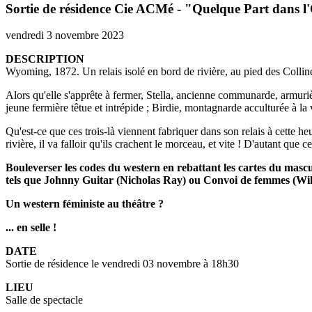
Sortie de résidence Cie ACMé - "Quelque Part dans l
vendredi 3 novembre 2023
DESCRIPTION
Wyoming, 1872. Un relais isolé en bord de rivière, au pied des Collin
Alors qu'elle s'apprête à fermer, Stella, ancienne communarde, armurièr
jeune fermière têtue et intrépide ; Birdie, montagnarde acculturée à la v
Qu'est-ce que ces trois-là viennent fabriquer dans son relais à cette heur
rivière, il va falloir qu'ils crachent le morceau, et vite ! D'autant que c
Bouleverser les codes du western en rebattant les cartes du mascu
tels que Johnny Guitar (Nicholas Ray) ou Convoi de femmes (Will
Un western féministe au théâtre ?
... en selle !
DATE
Sortie de résidence le vendredi 03 novembre à 18h30
LIEU
Salle de spectacle