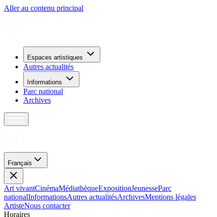
Aller au contenu principal
Espaces artistiques
Autres actualités
Informations
Parc national
Archives
Français
Art vivant
Cinéma
Médiathèque
Exposition
Jeunesse
Parc
national
Informations
Autres actualités
Archives
Mentions légales
Artiste
Nous contacter
H
o
r
a
i
r
e
s