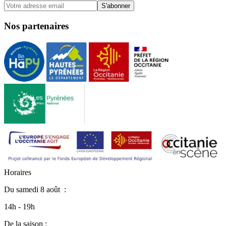
S'abonner
Nos partenaires
H
o
r
a
i
r
e
s
Du
samedi 8 août
:
14h - 19h
De la saison :