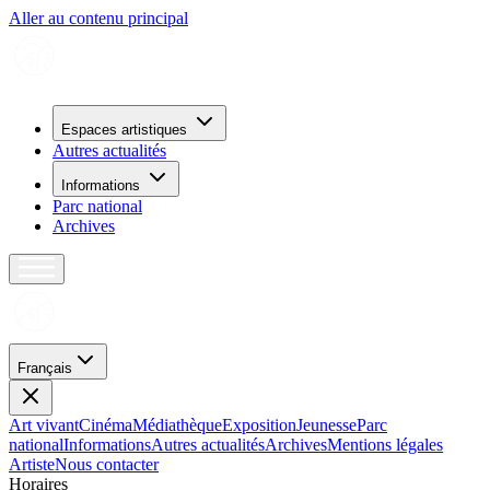
Aller au contenu principal
Espaces artistiques
Autres actualités
Informations
Parc national
Archives
Français
Art vivant
Cinéma
Médiathèque
Exposition
Jeunesse
Parc
national
Informations
Autres actualités
Archives
Mentions légales
Artiste
Nous contacter
H
o
r
a
i
r
e
s