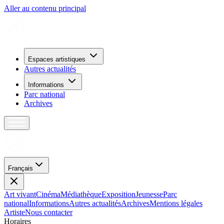
Aller au contenu principal
Espaces artistiques
Autres actualités
Informations
Parc national
Archives
Français
Art vivant
Cinéma
Médiathèque
Exposition
Jeunesse
Parc
national
Informations
Autres actualités
Archives
Mentions légales
Artiste
Nous contacter
H
o
r
a
i
r
e
s