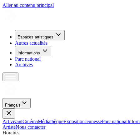
Aller au contenu principal
Espaces artistiques
Autres actualités
Informations
Parc national
Archives
Français
Art vivant
Cinéma
Médiathèque
Exposition
Jeunesse
Parc national
Inform
Artiste
Nous contacter
H
o
r
a
i
r
e
s