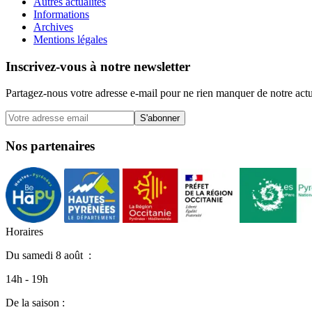
Autres actualités
Informations
Archives
Mentions légales
Inscrivez-vous à notre newsletter
Partagez-nous votre adresse e-mail pour ne rien manquer de notre actu
S'abonner
Nos partenaires
H
o
r
a
i
r
e
s
Du
samedi 8 août
:
14h - 19h
De la saison :