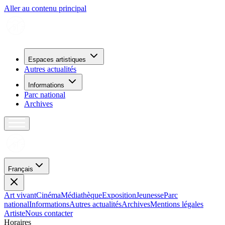
Aller au contenu principal
Espaces artistiques
Autres actualités
Informations
Parc national
Archives
Français
Art vivant
Cinéma
Médiathèque
Exposition
Jeunesse
Parc
national
Informations
Autres actualités
Archives
Mentions légales
Artiste
Nous contacter
H
o
r
a
i
r
e
s