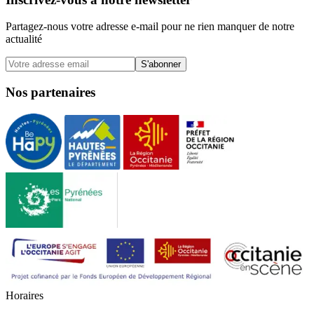
Partagez-nous votre adresse e-mail pour ne rien manquer de notre
actualité
S'abonner
Nos partenaires
H
o
r
a
i
r
e
s