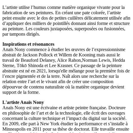
L’artiste utilise l’humus comme matière organique vivante pour la
fabrication de ses peintures. En créant une pate colorée, l’artiste
peint ensuite avec le dos de petites cuillères délicatement utilisée afin
d’appliquer des milliers de pointillés donnant ainsi forme et structure
au peinture. Les couleurs juxtaposées, superposées ou fusionnées,
par tampons dirigés.
Inspirations et résonances
Anaïs Nony commence à étudier les œuvres de l’expressionnisme
abstrait de Jackson Pollock et Willem de Kooning mais aussi le
travail de Beauford Delaney, Alice Rahon,Norman Lewis, Hedda
Sterne, Tōkō Shinoda et Lee Krasner. Ce passage de la peinture
abstraite est né en 2021, lorsqu'elle mélange pour la première fois de
l’encre pigmentée et de la terre. Naît alors une recherche sur la
relation entre l’art et le vivant afin de créer une composition
dépourvue de contenu naturaliste où la matière organique devient
support de la forme.
L'artiste Anaïs Nony
Anaïs Nony est une écrivaine et artiste peintre française. Docteure
en philosophie de l’art et de la technologie, elle écrit des ouvrages
concernant la culture technique et l’impact du digital sur la société.
En 2009, elle part à New York étudier la performance et s’installe à
Minneapolis en 2011 pour sa thèse de doctorat. Elle travaille ensuite