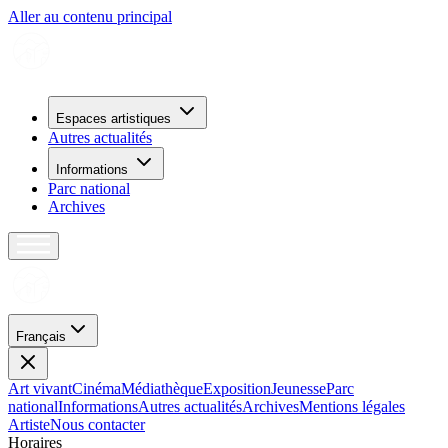
Aller au contenu principal
Espaces artistiques
Autres actualités
Informations
Parc national
Archives
Français
Art vivant
Cinéma
Médiathèque
Exposition
Jeunesse
Parc
national
Informations
Autres actualités
Archives
Mentions légales
Artiste
Nous contacter
H
o
r
a
i
r
e
s