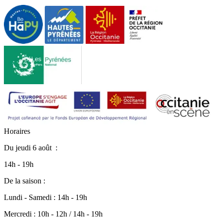
H
o
r
a
i
r
e
s
Du
jeudi 6 août
:
14h - 19h
De la saison :
Lundi - Samedi : 14h - 19h
Mercredi : 10h - 12h / 14h - 19h