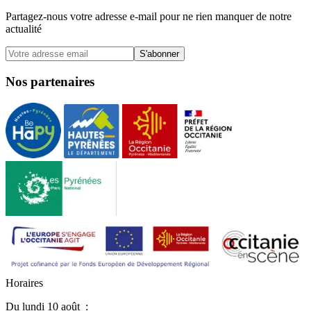
Partagez-nous votre adresse e-mail pour ne rien manquer de notre
actualité
S'abonner
Nos partenaires
H
o
r
a
i
r
e
s
Du
lundi 10 août
: