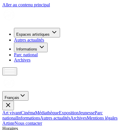
Aller au contenu principal
Espaces artistiques
Autres actualités
Informations
Parc national
Archives
Français
Art vivant
Cinéma
Médiathèque
Exposition
Jeunesse
Parc
national
Informations
Autres actualités
Archives
Mentions légales
Artiste
Nous contacter
H
o
r
a
i
r
e
s