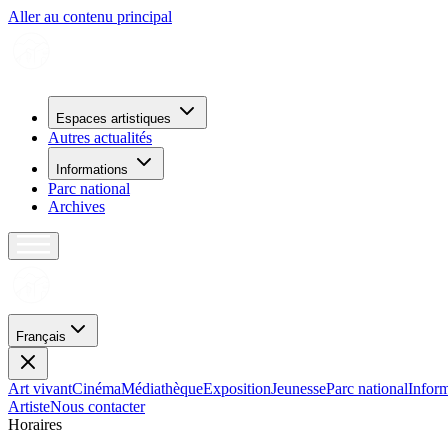
Aller au contenu principal
Espaces artistiques
Autres actualités
Informations
Parc national
Archives
Français
Art vivant
Cinéma
Médiathèque
Exposition
Jeunesse
Parc national
Inform
Artiste
Nous contacter
H
o
r
a
i
r
e
s