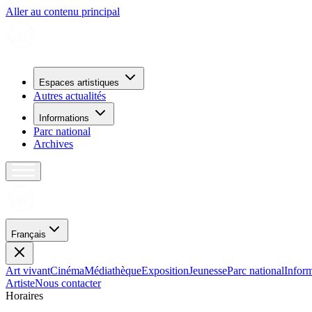
Aller au contenu principal
Espaces artistiques
Autres actualités
Informations
Parc national
Archives
Français
Art vivant
Cinéma
Médiathèque
Exposition
Jeunesse
Parc national
Inform
Artiste
Nous contacter
H
o
r
a
i
r
e
s