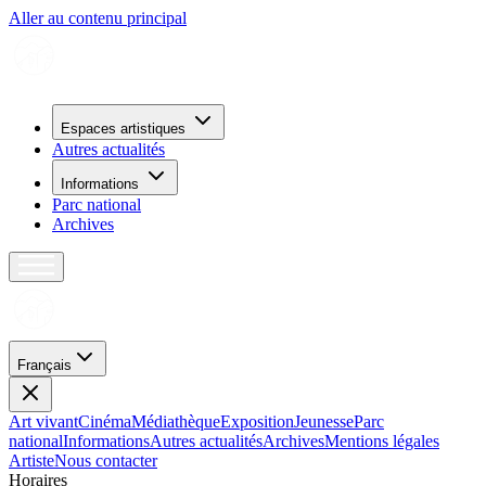
Aller au contenu principal
Espaces artistiques
Autres actualités
Informations
Parc national
Archives
Français
Art vivant
Cinéma
Médiathèque
Exposition
Jeunesse
Parc
national
Informations
Autres actualités
Archives
Mentions légales
Artiste
Nous contacter
H
o
r
a
i
r
e
s