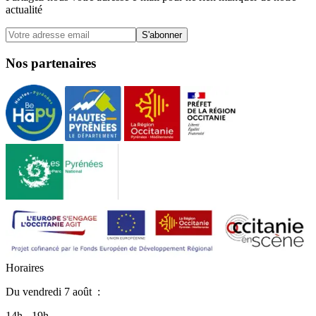
actualité
S'abonner
Nos partenaires
H
o
r
a
i
r
e
s
Du
vendredi 7 août
:
14h - 19h