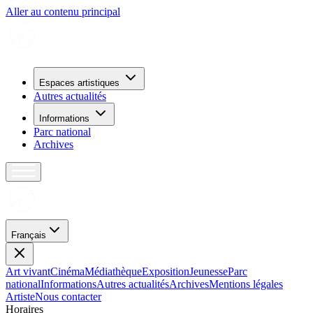
Aller au contenu principal
Espaces artistiques
Autres actualités
Informations
Parc national
Archives
Français
Art vivant
Cinéma
Médiathèque
Exposition
Jeunesse
Parc
national
Informations
Autres actualités
Archives
Mentions légales
Artiste
Nous contacter
H
o
r
a
i
r
e
s