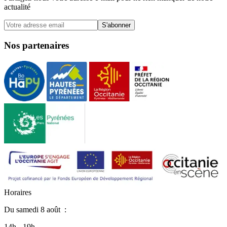
actualité
S'abonner
Nos partenaires
H
o
r
a
i
r
e
s
Du
samedi 8 août
:
14h - 19h