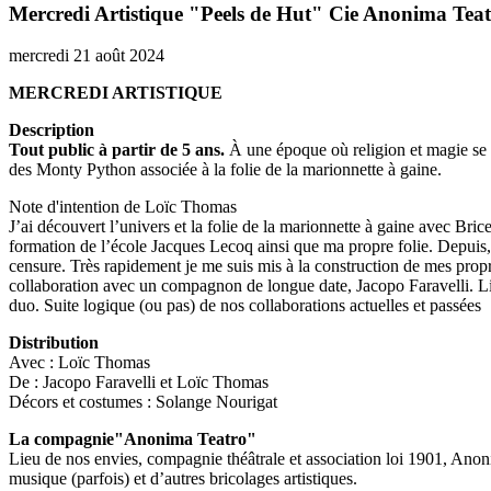
Mercredi Artistique "Peels de Hut" Cie Anonima Tea
mercredi 21 août 2024
MERCREDI ARTISTIQUE
Description
Tout public à partir de 5 ans.
À une époque où religion et magie se c
des Monty Python associée à la folie de la marionnette à gaine.
Note d'intention de Loïc Thomas
J’ai découvert l’univers et la folie de la marionnette à gaine avec Br
formation de l’école Jacques Lecoq ainsi que ma propre folie. Depuis, j
censure. Très rapidement je me suis mis à la construction de mes propr
collaboration avec un compagnon de longue date, Jacopo Faravelli. Li
duo. Suite logique (ou pas) de nos collaborations actuelles et passées
Distribution
Avec : Loïc Thomas
De : Jacopo Faravelli et Loïc Thomas
Décors et costumes : Solange Nourigat
La compagnie"Anonima Teatro"
Lieu de nos envies, compagnie théâtrale et association loi 1901, Anonim
musique (parfois) et d’autres bricolages artistiques.