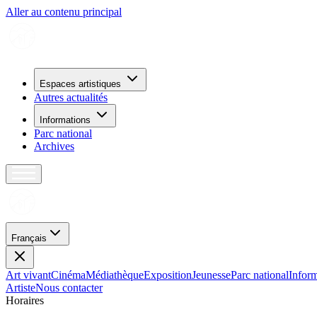
Aller au contenu principal
Espaces artistiques
Autres actualités
Informations
Parc national
Archives
Français
Art vivant
Cinéma
Médiathèque
Exposition
Jeunesse
Parc national
Inform
Artiste
Nous contacter
H
o
r
a
i
r
e
s