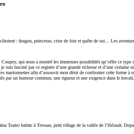
tro
ôtoient : dragon, princesse, crise de foie et quête de soi… Les aventu
ice Coupey, qui nous a montré les immenses possibilités qu’offre ce typ
e suis fasciné par ce registre d’une grande richesse et d’une certaine si
es marionnettes afin d’assouvir mon désir de confronter cette forme à me
és par un humour commun, une rigueur et une exigence dans le travail,
a Teatro habite à Tressan, petit village de la vallée de l’Hérault. Depu