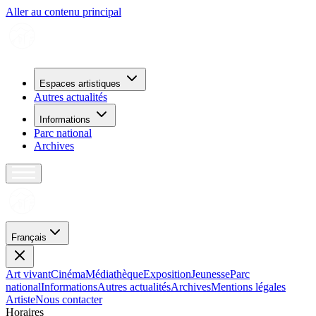
Aller au contenu principal
Espaces artistiques
Autres actualités
Informations
Parc national
Archives
Français
Art vivant
Cinéma
Médiathèque
Exposition
Jeunesse
Parc
national
Informations
Autres actualités
Archives
Mentions légales
Artiste
Nous contacter
H
o
r
a
i
r
e
s