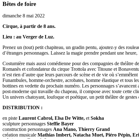
Bêtes de foire
dimanche 8 mai 2022
Cirque, à partir de 8 ans.
Lieu : au Verger de Luz.
Prenez un (tout) petit chapiteau, un gradin pentu, ajoutez-y des roule
d’étranges personnages. Laissez la magie prendre pendant une heure, 
Costumière mais aussi comédienne pour des compagnies de théâtre de rue,
Romanès et cofondateur du cirque Trottola avec Titoune et Bonaventur
n’est rien d’autre que leurs parcours de scène et de vie où s’emmêlent la
Funambules, homme-orchestre, acrobates, homme élastique et tous leurs a
bottines en vedette du prochain numéro. Les personnages s’avancent alo
post-moderne qui travaille du chapeau, il compose avec toute cette cl
Un univers chatoyant, loufoque et poétique, un petit théâtre de gestes 
DISTRIBUTION :
en piste
Laurent Cabrol, Elsa De Witte,
et
Sokha
sculpture personnages
Steffie Bayer
construction personnages
Ana Mano, Thierry Grand
création musicale
Mathias Imbert, Natacha Muet, Piéro Pépin, Er