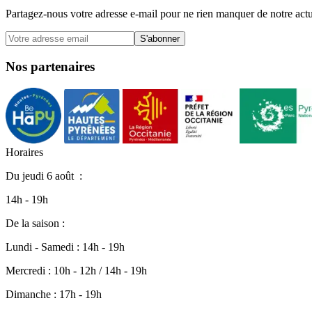
Partagez-nous votre adresse e-mail pour ne rien manquer de notre actu
S'abonner
Nos partenaires
H
o
r
a
i
r
e
s
Du
jeudi 6 août
:
14h - 19h
De la saison :
Lundi - Samedi : 14h - 19h
Mercredi : 10h - 12h / 14h - 19h
Dimanche : 17h - 19h