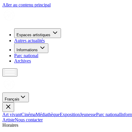
Aller au contenu principal
Espaces artistiques
Autres actualités
Informations
Parc national
Archives
Français
Art vivant
Cinéma
Médiathèque
Exposition
Jeunesse
Parc national
Inform
Artiste
Nous contacter
H
o
r
a
i
r
e
s