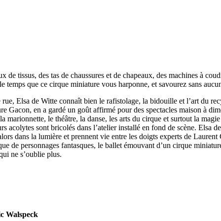
aux de tissus, des tas de chaussures et de chapeaux, des machines à coud
le temps que ce cirque miniature vous harponne, et savourez sans aucu
 Elsa de Witte connaît bien le rafistolage, la bidouille et l’art du rec
e Gacon, en a gardé un goût affirmé pour des spectacles maison à dimen
 marionnette, le théâtre, la danse, les arts du cirque et surtout la magie 
colytes sont bricolés dans l’atelier installé en fond de scène. Elsa de 
rs dans la lumière et prennent vie entre les doigts experts de Laurent 
ique de personnages fantasques, le ballet émouvant d’un cirque miniature
qui ne s’oublie plus.
ic Walspeck