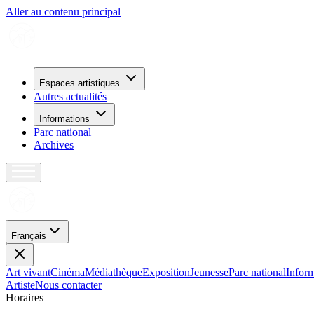
Aller au contenu principal
Espaces artistiques
Autres actualités
Informations
Parc national
Archives
Français
Art vivant
Cinéma
Médiathèque
Exposition
Jeunesse
Parc national
Inform
Artiste
Nous contacter
H
o
r
a
i
r
e
s