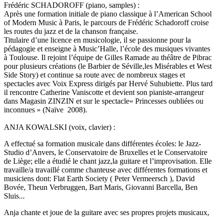
Frédéric SCHADOROFF (piano, samples) :
Après une formation initiale de piano classique à l’American School
of Modern Music à Paris, le parcours de Frédéric Schadoroff croise
les routes du jazz et de la chanson française.
Titulaire d’une licence en musicologie, il se passionne pour la
pédagogie et enseigne à Music’Halle, l’école des musiques vivantes
à Toulouse. Il rejoint l’équipe de Gilles Ramade au théâtre de Pibrac
pour plusieurs créations (le Barbier de Séville,les Misérables et West
Side Story) et continue sa route avec de nombreux stages et
spectacles avec Voix Express dirigés par Hervé Suhubiette. Plus tard
il rencontre Catherine Vaniscotte et devient son pianiste-arrangeur
dans Magasin ZINZIN et sur le spectacle« Princesses oubliées ou
inconnues » (Naïve 2008).
ANJA KOWALSKI (voix, clavier) :
A effectué sa formation musicale dans différentes écoles: le Jazz-
Studio d’Anvers, le Conservatoire de Bruxelles et le Conservatoire
de Liège; elle a étudié le chant jazz,la guitare et l’improvisation. Elle
travaille/a travaillé comme chanteuse avec différentes formations et
musiciens dont: Flat Earth Society ( Peter Vermeersch ), David
Bovée, Theun Verbruggen, Bart Maris, Giovanni Barcella, Ben
Sluis...
Anja chante et joue de la guitare avec ses propres projets musicaux,