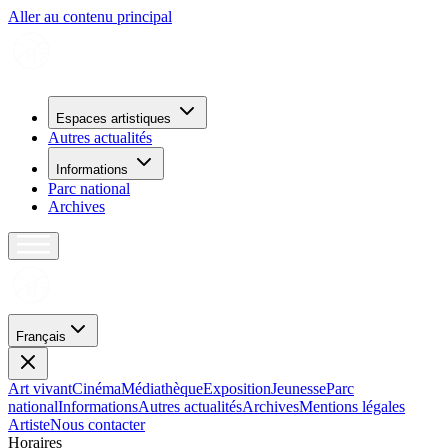
Aller au contenu principal
Espaces artistiques
Autres actualités
Informations
Parc national
Archives
Français
Art vivant
Cinéma
Médiathèque
Exposition
Jeunesse
Parc
national
Informations
Autres actualités
Archives
Mentions légales
Artiste
Nous contacter
H
o
r
a
i
r
e
s