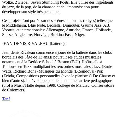
Wolke, Zwiebel, Seven Stumbling Poets. Elle utilise des ingrédients
du jazz, de la pop, de la chanson et de l'improvisation pour
développer son style très personnel.
Ces projets l’ont portée sur des scènes nationales (belges) telles que
le Middelheim, Blue Note, Brosella, Dranouter, Gaume Jazz, AB,
Vooruit, et internationales: Allemagne, Autriche, France, Hollande,
Suisse, Angleterre, Norvège, Burkina Faso, Niger.
JEAN-DENIS RIVALEAU (batterie) :
Jean-denis Rivaleau commence à jouer de la batterie dans les clubs
bordelais dès l'âge de 13 ans.Il poursuit ses études musicales
notamment à la Berklee School à Boston (E-U). Il s'installe à
Toulouse en 1988 multipliant les rencontres musicales : Jazz (Ernie
Watts, Richard Bona) Musiques du Monde (B.Sandoval) Pop
(Zebda) Compositions personnelles (avec le pianiste G.De Chassy et
bien d'autres). Il développe parallèlement une carrière pédagogique
(prof à Music'Halle depuis 1999, Collège de Marciac, Conservatoire
de Colomiers).
Tarif