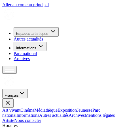
Aller au contenu principal
Espaces artistiques
Autres actualités
Informations
Parc national
Archives
Français
Art vivant
Cinéma
Médiathèque
Exposition
Jeunesse
Parc
national
Informations
Autres actualités
Archives
Mentions légales
Artiste
Nous contacter
H
o
r
a
i
r
e
s