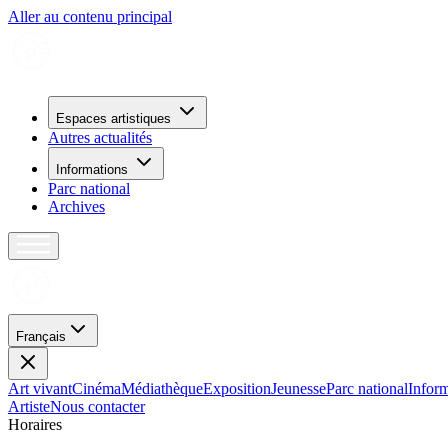
Aller au contenu principal
Espaces artistiques
Autres actualités
Informations
Parc national
Archives
Français
Art vivant
Cinéma
Médiathèque
Exposition
Jeunesse
Parc national
Inform
Artiste
Nous contacter
H
o
r
a
i
r
e
s