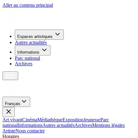
Aller au contenu principal
Espaces artistiques
Autres actualités
Informations
Parc national
Archives
Français
Art vivant
Cinéma
Médiathèque
Exposition
Jeunesse
Parc
national
Informations
Autres actualités
Archives
Mentions légales
Artiste
Nous contacter
H
o
r
a
i
r
e
s