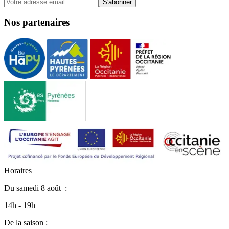
S'abonner
Nos partenaires
H
o
r
a
i
r
e
s
Du
samedi 8 août
:
14h - 19h
De la saison :