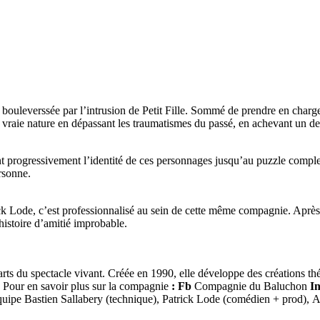
ouleverssée par l’intrusion de Petit Fille. Sommé de prendre en charge la
a vraie nature en dépassant les traumatismes du passé, en achevant un deui
lent progressivement l’identité de ces personnages jusqu’au puzzle comple
rsonne.
k Lode, c’est professionnalisé au sein de cette même compagnie. Après d
histoire d’amitié improbable.
s du spectacle vivant. Créée en 1990, elle développe des créations théât
in. Pour en savoir plus sur la compagnie
: Fb
Compagnie du Baluchon
I
 équipe Bastien Sallabery (technique), Patrick Lode (comédien + prod)