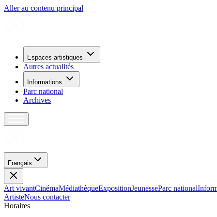
Aller au contenu principal
Espaces artistiques
Autres actualités
Informations
Parc national
Archives
Français
Art vivant
Cinéma
Médiathèque
Exposition
Jeunesse
Parc national
Inform
Artiste
Nous contacter
H
o
r
a
i
r
e
s