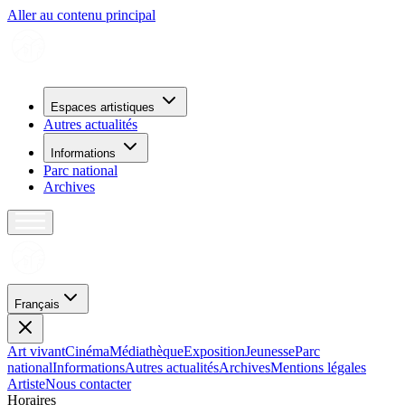
Aller au contenu principal
Espaces artistiques
Autres actualités
Informations
Parc national
Archives
Français
Art vivant
Cinéma
Médiathèque
Exposition
Jeunesse
Parc
national
Informations
Autres actualités
Archives
Mentions légales
Artiste
Nous contacter
H
o
r
a
i
r
e
s