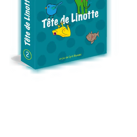
Tête de linotte
Mémoire, coopératif
Retournez et empilez 5 cartes présentant des animaux colorés.
Ensuite, au sommet du paquet apparaît une question concernant les
cartes retournées : Y a t-il plus d’animaux verts que jaunes ? Quel est
l’animal sur la quatrième carte ?Combien d’éléphants ?… Tout le