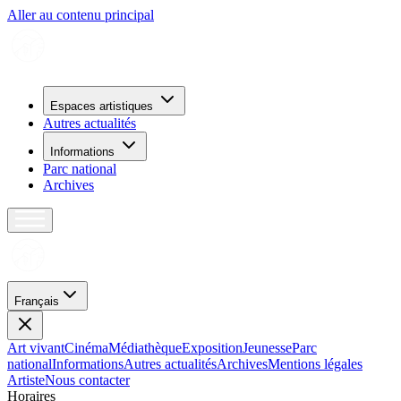
Aller au contenu principal
Espaces artistiques
Autres actualités
Informations
Parc national
Archives
Français
Art vivant
Cinéma
Médiathèque
Exposition
Jeunesse
Parc
national
Informations
Autres actualités
Archives
Mentions légales
Artiste
Nous contacter
H
o
r
a
i
r
e
s