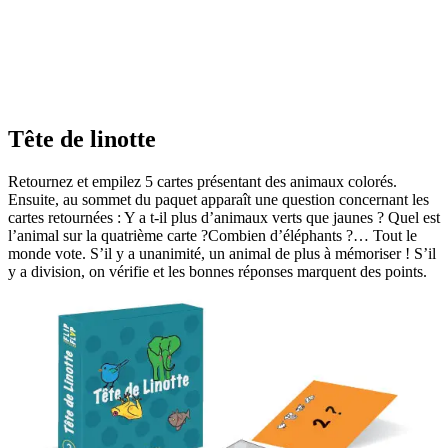
monde vote. S’il y a unanimité, un animal de plus à mémoriser ! S’il
y a division, on vérifie et les bonnes réponses marquent des points.
Tout public dès 7 ans
2 à 8 joueurs
15 minutes
Tête de linotte
Retournez et empilez 5 cartes présentant des animaux colorés.
Ensuite, au sommet du paquet apparaît une question concernant les
cartes retournées : Y a t-il plus d’animaux verts que jaunes ? Quel est
l’animal sur la quatrième carte ?Combien d’éléphants ?… Tout le
monde vote. S’il y a unanimité, un animal de plus à mémoriser ! S’il
y a division, on vérifie et les bonnes réponses marquent des points.