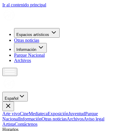
Ir al contenido principal
Espacios artísticos
Otras noticias
Información
Parque Nacional
Archivos
Español
Arte vivo
Cine
Mediateca
Exposición
Juventud
Parque
Nacional
Información
Otras noticias
Archivos
Aviso legal
Artista
Contáctenos
H
o
r
a
r
i
o
s