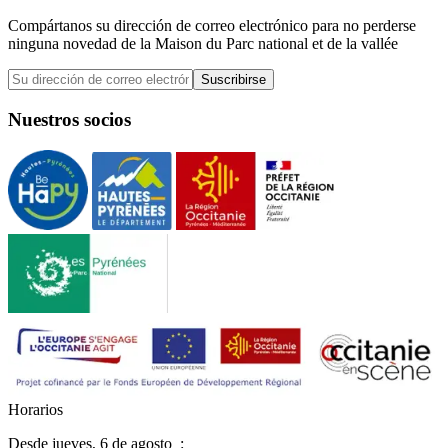
Compártanos su dirección de correo electrónico para no perderse
ninguna novedad de la Maison du Parc national et de la vallée
Suscribirse
Nuestros socios
H
o
r
a
r
i
o
s
Desde
jueves, 6 de agosto
: