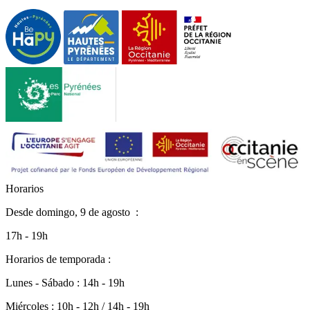
H
o
r
a
r
i
o
s
Desde
domingo, 9 de agosto
:
17h - 19h
Horarios de temporada :
Lunes - Sábado : 14h - 19h
Miércoles : 10h - 12h / 14h - 19h