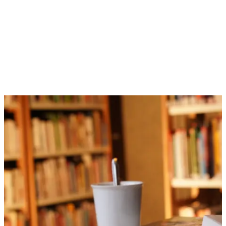
Año
Niño
: 5 €
Año
Familia
: 5 €
3 semanas