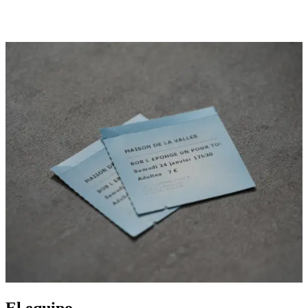
Niño -13 años
: 5 €
Abonado
: 5,80 €