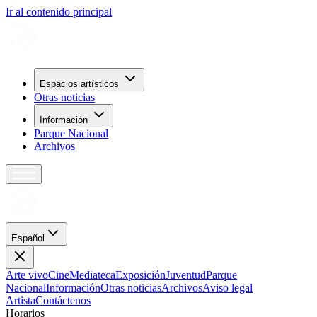
Ir al contenido principal
Espacios artísticos
Otras noticias
Información
Parque Nacional
Archivos
Español
Arte vivo
Cine
Mediateca
Exposición
Juventud
Parque
Nacional
Información
Otras noticias
Archivos
Aviso legal
Artista
Contáctenos
H
o
r
a
r
i
o
s