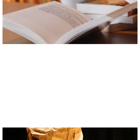
Tarifas espectáculo
Normal
: 10 €
Desde 14 años
Reducido
: 7 €
3-13 años y abonado
Niño
: Gratis
Menores de 3 años