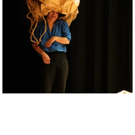
Tarifas cine
Adulto
: 7 €
Estudiante
: 6 €