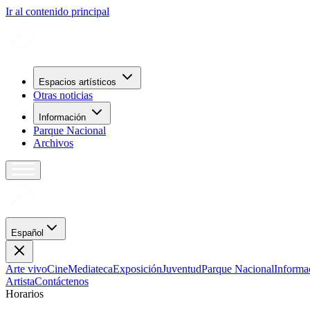
Ir al contenido principal
Espacios artísticos
Otras noticias
Información
Parque Nacional
Archivos
Español
Arte vivo
Cine
Mediateca
Exposición
Juventud
Parque Nacional
Informa
Artista
Contáctenos
H
o
r
a
r
i
o
s