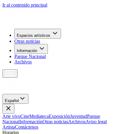
Ir al contenido principal
Espacios artísticos
Otras noticias
Información
Parque Nacional
Archivos
Español
Arte vivo
Cine
Mediateca
Exposición
Juventud
Parque
Nacional
Información
Otras noticias
Archivos
Aviso legal
Artista
Contáctenos
H
o
r
a
r
i
o
s